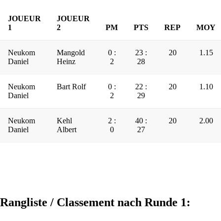
JOUEUR
JOUEUR
1
2
PM
PTS
REP
MOY
Neukom
Mangold
0 :
23 :
20
1.15
Daniel
Heinz
2
28
Neukom
Bart Rolf
0 :
22 :
20
1.10
Daniel
2
29
Neukom
Kehl
2 :
40 :
20
2.00
Daniel
Albert
0
27
Rangliste / Classement nach Runde 1: