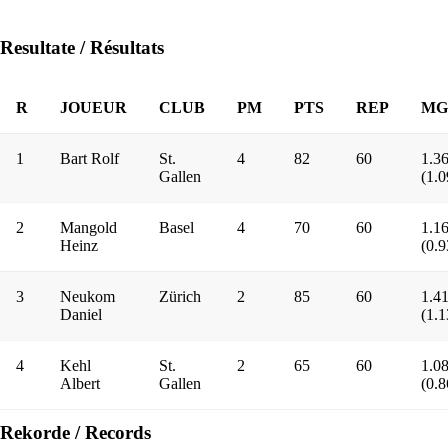
Resultate / Résultats
R
JOUEUR
CLUB
PM
PTS
REP
MG
1
Bart Rolf
St.
4
82
60
1.3
Gallen
(1.0
2
Mangold
Basel
4
70
60
1.1
Heinz
(0.9
3
Neukom
Zürich
2
85
60
1.4
Daniel
(1.1
4
Kehl
St.
2
65
60
1.0
Albert
Gallen
(0.8
Rekorde / Records