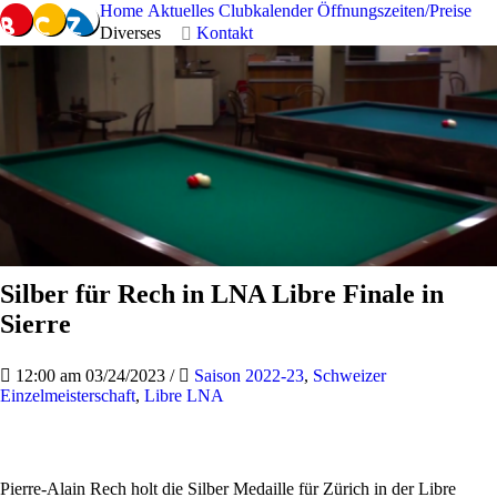
Home
Aktuelles
Clubkalender
Öffnungszeiten/Preise
Diverses
Kontakt
Silber für Rech in LNA Libre Finale in
Sierre
12:00 am 03/24/2023
/
Saison 2022-23
,
Schweizer
Einzelmeisterschaft
,
Libre LNA
Pierre-Alain Rech holt die Silber Medaille für Zürich in der Libre